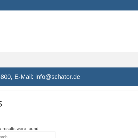
3800
, E-Mail: info@schator.de
s
o results were found.